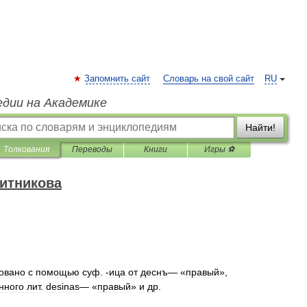
Запомнить сайт
Словарь на свой сайт
RU
едии на Академике
Найти!
Толкования
Переводы
Книги
Игры ⚽
итникова
овано
с
помощью
суф
. -
ица
от
деснъ
— «
правый
»,
нного
лит
.
desinas
— «
правый
»
и
др
.