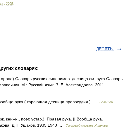
ва
.
2005
.
ДЕСЯТЬ.
ругих словарях:
сторона) Словарь русских синонимов. десница см. рука Словарь
правочник. М.: Русский язык. З. Е. Александрова. 2011 …
а вообще рука ( карающая десница правосудия ) …
Большой
 книжн., поэт. устар.). Правая рука. || Вообще рука.
кова. Д.Н. Ушаков. 1935 1940 …
Толковый словарь Ушакова