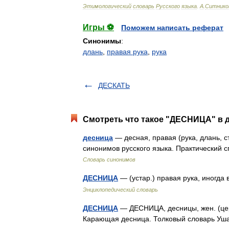
Этимологический
словарь
Русского
языка
.
А
.
Ситнико
Игры ⚽
Поможем написать реферат
Синонимы
:
длань
,
правая рука
,
рука
ДЕСКАТЬ
Смотреть что такое "ДЕСНИЦА" в д
десница
— десная, правая (рука, длань, 
синонимов русского языка. Практический с
Словарь синонимов
ДЕСНИЦА
— (устар.) правая рука, иногд
Энциклопедический словарь
ДЕСНИЦА
— ДЕСНИЦА, десницы, жен. (церк.
Карающая десница. Толковый словарь Уша