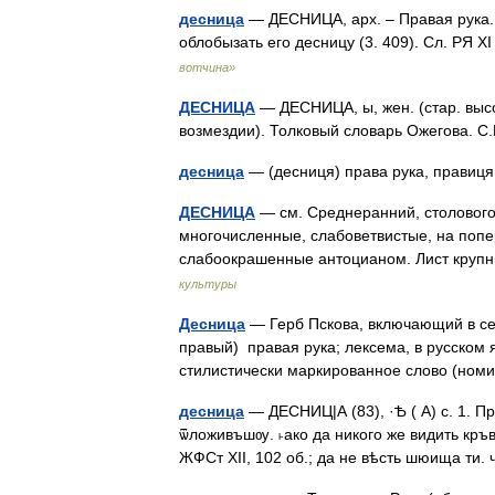
десница
— ДЕСНИЦА, арх. – Правая рука. 
облобызать его десницу (3. 409). Сл. РЯ XI
вотчина»
ДЕСНИЦА
— ДЕСНИЦА, ы, жен. (стар. высок
возмездии). Толковый словарь Ожегова. 
десница
— (десниця) права рука, прави
ДЕСНИЦА
— см. Среднеранний, столового
многочисленные, слабоветвистые, на попе
слабоокрашенные антоцианом. Лист кру
культуры
Десница
— Герб Пскова, включающий в се
правый) правая рука; лексема, в русском
стилистически маркированное слово (но
десница
— ДЕСНИЦ|А (83), ·Ѣ ( А) с. 1. 
ѿложивъшѹ. ˫ако да никого же видить кръ
ЖФСт XII, 102 об.; да не вѣсть шюища ти.