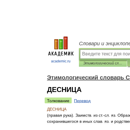
Словари и энциклоп
academic.ru
Этимологический словарь Ситникова
Этимологический словарь С
ДЕСНИЦА
Толкование
Перевод
ДЕСНИЦА
(
правая
рука
).
Заимств
.
из
ст
.-
сл
.
яз
.
Образ
сохранившегося
в
иных
слав
.
яз
.
и
родстве