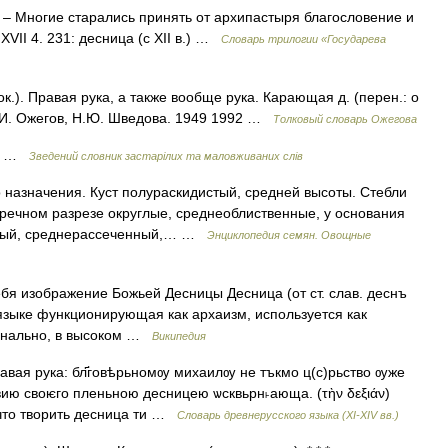
– Многие старались принять от архипастыря благословение и
 XVII 4. 231: десница (с XII в.) …
Словарь трилогии «Государева
.). Правая рука, а также вообще рука. Карающая д. (перен.: о
С.И. Ожегов, Н.Ю. Шведова. 1949 1992 …
Толковый словарь Ожегова
ця …
Зведений словник застарілих та маловживаних слів
 назначения. Куст полураскидистый, средней высоты. Стебли
речном разрезе округлые, среднеоблиственные, у основания
пный, среднерассеченный,… …
Энциклопедия семян. Овощные
бя изображение Божьей Десницы Десница (от ст. слав. деснъ
 языке функционирующая как архаизм, используется как
минально, в высоком …
Википедия
Правая рука: бл҃говѣрьномѹ михаилѹ не тъкмо ц(с)рьство ѹже
вию своѥго пленьною десницею ѡсквьрн˫ающа. (τὴν δεξιάν)
 что творить десница ти …
Словарь древнерусского языка (XI-XIV вв.)