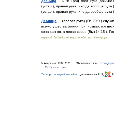
десница
— ы; ж. Трад. поэт. Рука (обычно 
(устар.), правая рука, иногда вообще ру
(устар.), правая рука, иногда вообще р
Десница
— (правая рука) (Пс.20:9 ) служ
всемогущества Божия приписываются десни
означает юг, а левая север (Быт.14:15 ). 
перевод. Библейская энциклопедия арх. Никифора.
© Академик, 2000-2026
Обратная связь:
Техподдерж
👣 Путешествия
Экспорт словарей на сайты
, сделанные на PHP,
Jo