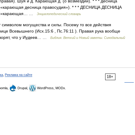
правая). Шуя и д. Карающая д. (о возмездии). * * * десница
ка («карающая десница правосудия»). * * * ДЕСНИЦА ДЕСНИЦА
ука («карающая… …
Энциклопедический словарь
ит символом могущества и силы. Посему то все действия
це Всевышнего (Исх.15:6 , Пс.76:11 ). Правая рука вообще
Говорят, что у Иудеев… …
Библия. Ветхий и Новый заветы. Синодальный
ка
,
Реклама на сайте
18+
omla,
Drupal,
WordPress, MODx.